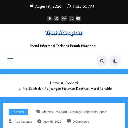
Skip
August 8, 2026
11:25:51 AM
to
content
Portal Informasi Terbaru Penuh Harapan
Home
Ekonomi
Mo Salah dan Perjuangan Melawan Dominasi Messi-Ronaldo
,
,
,
,
Ekonomi
Informasi
Mo Salah
Olahraga
Sepakbola
Sport
Tren Harapan
May 18, 2025
0 Comments