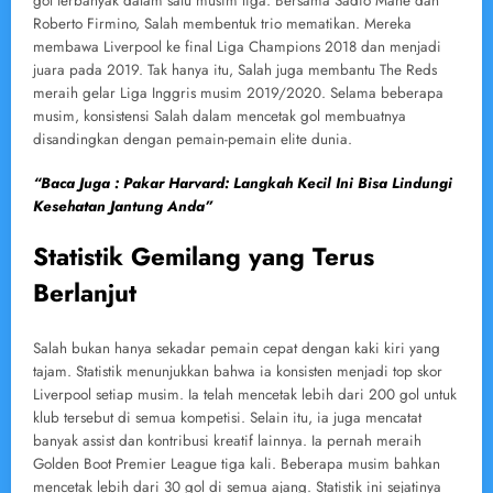
gol terbanyak dalam satu musim liga. Bersama Sadio Mane dan
Roberto Firmino, Salah membentuk trio mematikan. Mereka
membawa Liverpool ke final Liga Champions 2018 dan menjadi
juara pada 2019. Tak hanya itu, Salah juga membantu The Reds
meraih gelar Liga Inggris musim 2019/2020. Selama beberapa
musim, konsistensi Salah dalam mencetak gol membuatnya
disandingkan dengan pemain-pemain elite dunia.
“Baca Juga : Pakar Harvard: Langkah Kecil Ini Bisa Lindungi
Kesehatan Jantung Anda”
Statistik Gemilang yang Terus
Berlanjut
Salah bukan hanya sekadar pemain cepat dengan kaki kiri yang
tajam. Statistik menunjukkan bahwa ia konsisten menjadi top skor
Liverpool setiap musim. Ia telah mencetak lebih dari 200 gol untuk
klub tersebut di semua kompetisi. Selain itu, ia juga mencatat
banyak assist dan kontribusi kreatif lainnya. Ia pernah meraih
Golden Boot Premier League tiga kali. Beberapa musim bahkan
mencetak lebih dari 30 gol di semua ajang. Statistik ini sejatinya