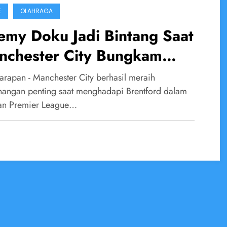
E
OLAHRAGA
emy Doku Jadi Bintang Saat
nchester City Bungkam
ntford
arapan - Manchester City berhasil meraih
angan penting saat menghadapi Brentford dalam
tan Premier League…