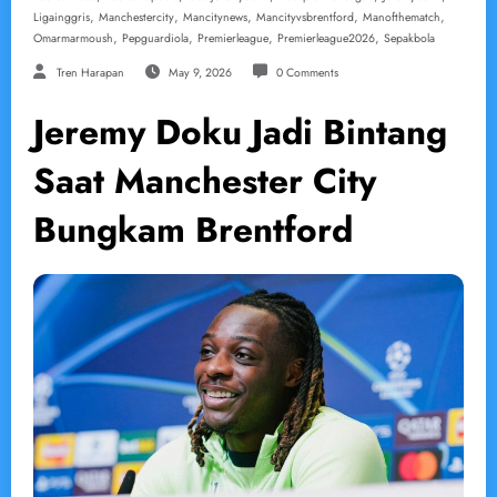
,
,
,
,
,
Ligainggris
Manchestercity
Mancitynews
Mancityvsbrentford
Manofthematch
,
,
,
,
Omarmarmoush
Pepguardiola
Premierleague
Premierleague2026
Sepakbola
Tren Harapan
May 9, 2026
0 Comments
Jeremy Doku Jadi Bintang
Saat Manchester City
Bungkam Brentford