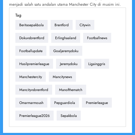
menjadi salah satu andalan utama Manchester City di musim ini.
Tag
Beritasepakbola
Brentford
Citywin
Dokuvsbrentford
Erlinghaaland
Footballnews
Footballupdate
Goaljeremydoku
Hasilpremierleague
Jeremydoku
Ligainggris
Manchestercity
Mancitynews
Mancityvsbrentford
Manofthematch
Omarmarmoush
Pepguardiola
Premierleague
Premierleague2026
Sepakbola