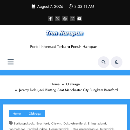
Skip
August 7, 2026
3:33:12 AM
to
content
Portal Informasi Terbaru Penuh Harapan
Home
Olahraga
Jeremy Doku Jadi Bintang Saat Manchester City Bungkam Brentford
Home
Olahraga
,
,
,
,
,
Beritasepakbola
Brentford
Citywin
Dokuvsbrentford
Erlinghaaland
,
,
,
,
,
Footballnews
Footballupdate
Goaljeremydoku
Hasilpremierleague
Jeremydoku