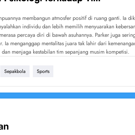
ampuannya membangun atmosfer positif di ruang ganti. Ia d
enyalahkan individu dan lebih memilih menyuarakan kebers
erasa percaya diri di bawah asuhannya. Parker juga sering
Ia menganggap mentalitas juara tak lahir dari kemenangan 
 dan menjaga kestabilan tim sepanjang musim kompetisi.
Sepakbola
Sports
an