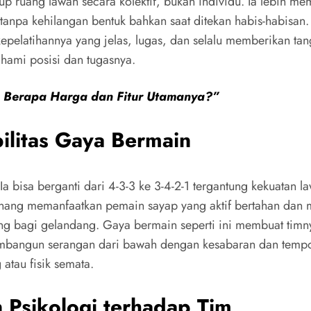
 ruang lawan secara kolektif, bukan individu. Ia lebih me
pa kehilangan bentuk bahkan saat ditekan habis-habisan. K
pelatihannya yang jelas, lugas, dan selalu memberikan tang
ami posisi dan tugasnya.
G: Berapa Harga dan Fitur Utamanya?”
ilitas Gaya Bermain
u. Ia bisa berganti dari 4-3-3 ke 3-4-2-1 tergantung kekuata
 senang memanfaatkan pemain sayap yang aktif bertahan dan
 bagi gelandang. Gaya bermain seperti ini membuat timnya t
bangun serangan dari bawah dengan kesabaran dan tempo y
atau fisik semata.
Psikologi terhadap Tim