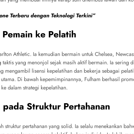
one Terbaru dengan Teknologi Terkini”
i Pemain ke Pelatih
arlton Athletic. Ia kemudian bermain untuk Chelsea, Newcas
g taktis yang menonjol sejak masih aktif bermain. Ia serin
g mengambil lisensi kepelatihan dan bekerja sebagai pelatih
r utama. Di bawah kepemimpinannya, Fulham berhasil promosi
ke dalam strategi kepelatihan.
 pada Struktur Pertahanan
ah struktur pertahanan yang solid. Ia selalu menekankan ba