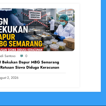
udi Santoso
0
 Bekukan Dapur MBG Semarang
 Ratusan Siswa Diduga Keracunan
gust 2, 2026