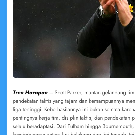
Tren Harapan
– Scott Parker, mantan gelandang timn
pendekatan taktis yang tajam dan kemampuannya mem
liga tertinggi. Keberhasilannya ini bukan semata karen
pentingnya kerja tim, disiplin taktis, dan pendekat
selalu beradaptasi. Dari Fulham hingga Bournemouth,
keseimbangan antara lini belakang dan lini tengah. I