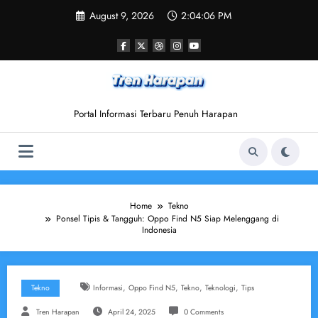
Skip
August 9, 2026
2:04:07 PM
to
content
Portal Informasi Terbaru Penuh Harapan
Home
Tekno
Ponsel Tipis & Tangguh: Oppo Find N5 Siap Melenggang di
Indonesia
,
,
,
,
Tekno
Informasi
Oppo Find N5
Tekno
Teknologi
Tips
Tren Harapan
April 24, 2025
0 Comments