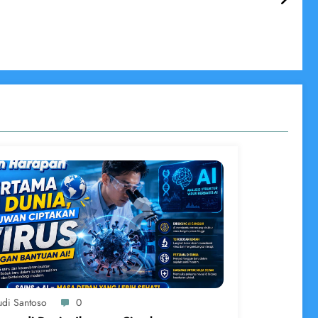
udi Santoso
0