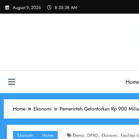
Skip
August 9, 2026
8:35:39 AM
to
content
Hom
Home
Ekonomi
Pemerintah Gelontorkan Rp 900 Milia
,
,
,
Ekonomi
Home
Demo
DPRD
Ekonomi
Fasilitas