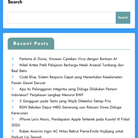
Search
Search
Recent Posts
Pertama di Dunia, Ilmuwan Ciptakan Virus dengan Bantuan AI
Mikel Arteta Petik Pelajaran Berharga Meski Arsenal Tumbang dari
Real Betis
Code Blue, Sistem Respons Cepat yang Menentukan Keselamatan
Pasien Gawat Darurat
Apa Itu Pelanggaran Integritas yang Diduga Dilakukan Pemain
Indonesia? Penjelasan Lengkap Menurut BWF
3 Gangguan pada Testis yang Wajib Diketahui Setiap Pria
BGN Bekukan Dapur MBG Semarang usai Ratusan Siswa Diduga
Keracunan
iPhone Laris Manis, Pendapatan Apple Terkerek pada Kuartal III Fiskal
2026
Ruben Amorim Ingin AC Milan Rekrut Pierre-Emile Hojbjerg untuk
Perkuat Lini Tengah