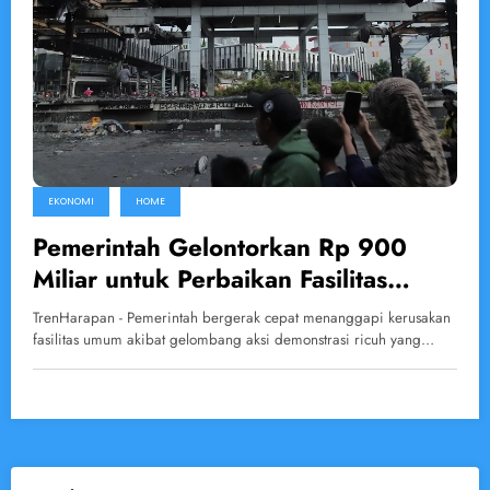
EKONOMI
HOME
Pemerintah Gelontorkan Rp 900
Miliar untuk Perbaikan Fasilitas
Umum Pasca Demo Ricuh
TrenHarapan - Pemerintah bergerak cepat menanggapi kerusakan
fasilitas umum akibat gelombang aksi demonstrasi ricuh yang…