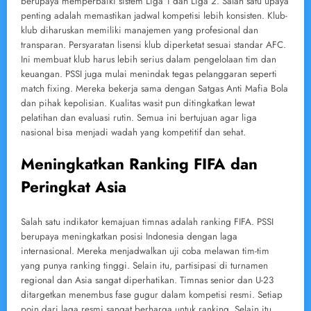
berupaya memperbaiki sistem Liga 1 dan Liga 2. Salah satu upaya
penting adalah memastikan jadwal kompetisi lebih konsisten. Klub-
klub diharuskan memiliki manajemen yang profesional dan
transparan. Persyaratan lisensi klub diperketat sesuai standar AFC.
Ini membuat klub harus lebih serius dalam pengelolaan tim dan
keuangan. PSSI juga mulai menindak tegas pelanggaran seperti
match fixing. Mereka bekerja sama dengan Satgas Anti Mafia Bola
dan pihak kepolisian. Kualitas wasit pun ditingkatkan lewat
pelatihan dan evaluasi rutin. Semua ini bertujuan agar liga
nasional bisa menjadi wadah yang kompetitif dan sehat.
Meningkatkan Ranking FIFA dan
Peringkat Asia
Salah satu indikator kemajuan timnas adalah ranking FIFA. PSSI
berupaya meningkatkan posisi Indonesia dengan laga
internasional. Mereka menjadwalkan uji coba melawan tim-tim
yang punya ranking tinggi. Selain itu, partisipasi di turnamen
regional dan Asia sangat diperhatikan. Timnas senior dan U-23
ditargetkan menembus fase gugur dalam kompetisi resmi. Setiap
poin dari laga resmi sangat berharga untuk ranking. Selain itu,