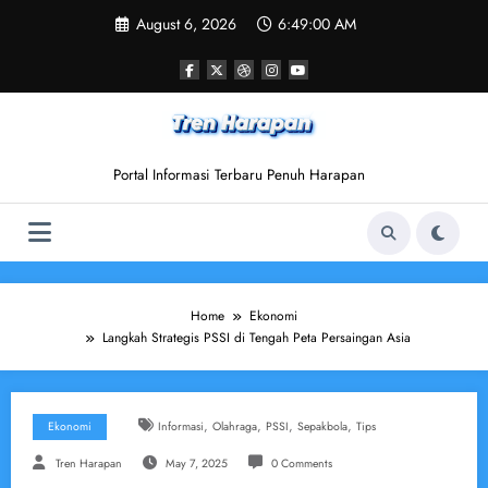
Skip
August 6, 2026
6:49:01 AM
to
content
Portal Informasi Terbaru Penuh Harapan
Home
Ekonomi
Langkah Strategis PSSI di Tengah Peta Persaingan Asia
,
,
,
,
Ekonomi
Informasi
Olahraga
PSSI
Sepakbola
Tips
Tren Harapan
May 7, 2025
0 Comments