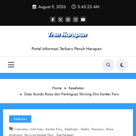
Skip
August 9, 2026
5:45:24 AM
to
content
Portal Informasi Terbaru Penuh Harapan
Home
Kesehatan
Duka Ibunda Raisa dan Pentingnya Skrining Dini Kanker Paru
Kesehatan
,
,
,
,
,
,
Indonesia
Informasi
Kanker Paru
Kesehatan
Medis
Penyanyi
Raisa
,
,
Andriana
Skrining Kanker Paru
TrenHarapan