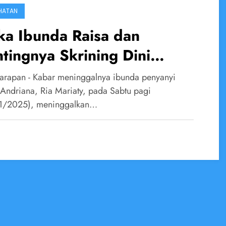
HATAN
ka Ibunda Raisa dan
tingnya Skrining Dini
nker Paru
arapan - Kabar meninggalnya ibunda penyanyi
 Andriana, Ria Mariaty, pada Sabtu pagi
1/2025), meninggalkan…