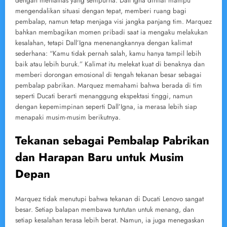
dengan mentalitas yang sempurna. Dall’Igna dinilai mampu
mengendalikan situasi dengan tepat, memberi ruang bagi
pembalap, namun tetap menjaga visi jangka panjang tim. Marquez
bahkan membagikan momen pribadi saat ia mengaku melakukan
kesalahan, tetapi Dall’Igna menenangkannya dengan kalimat
sederhana: “Kamu tidak pernah salah, kamu hanya tampil lebih
baik atau lebih buruk.” Kalimat itu melekat kuat di benaknya dan
memberi dorongan emosional di tengah tekanan besar sebagai
pembalap pabrikan. Marquez memahami bahwa berada di tim
seperti Ducati berarti menanggung ekspektasi tinggi, namun
dengan kepemimpinan seperti Dall’Igna, ia merasa lebih siap
menapaki musim-musim berikutnya.
Tekanan sebagai Pembalap Pabrikan
dan Harapan Baru untuk Musim
Depan
Marquez tidak menutupi bahwa tekanan di Ducati Lenovo sangat
besar. Setiap balapan membawa tuntutan untuk menang, dan
setiap kesalahan terasa lebih berat. Namun, ia juga menegaskan