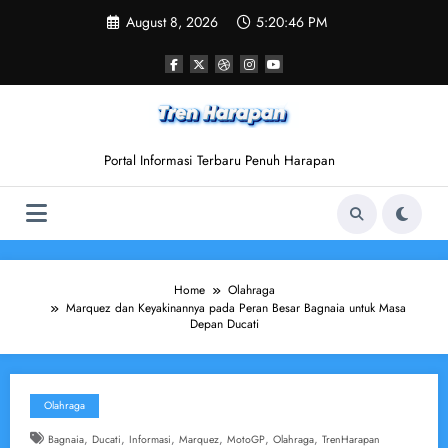
Skip
August 8, 2026
5:20:47 PM
to
content
Portal Informasi Terbaru Penuh Harapan
Home
Olahraga
Marquez dan Keyakinannya pada Peran Besar Bagnaia untuk Masa
Depan Ducati
Olahraga
,
,
,
,
,
,
Bagnaia
Ducati
Informasi
Marquez
MotoGP
Olahraga
TrenHarapan