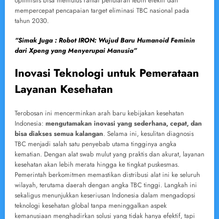
optimistis bisa memutus rantai penularan lebih efektif dan
mempercepat pencapaian target eliminasi TBC nasional pada
tahun 2030.
“Simak Juga : Robot IRON: Wujud Baru Humanoid Feminin
dari Xpeng yang Menyerupai Manusia”
Inovasi Teknologi untuk Pemerataan
Layanan Kesehatan
Terobosan ini mencerminkan arah baru kebijakan kesehatan
Indonesia:
mengutamakan inovasi yang sederhana, cepat, dan
bisa diakses semua kalangan
. Selama ini, kesulitan diagnosis
TBC menjadi salah satu penyebab utama tingginya angka
kematian. Dengan alat swab mulut yang praktis dan akurat, layanan
kesehatan akan lebih merata hingga ke tingkat puskesmas.
Pemerintah berkomitmen memastikan distribusi alat ini ke seluruh
wilayah, terutama daerah dengan angka TBC tinggi. Langkah ini
sekaligus menunjukkan keseriusan Indonesia dalam mengadopsi
teknologi kesehatan global tanpa meninggalkan aspek
kemanusiaan menghadirkan solusi yang tidak hanya efektif, tapi