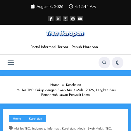
Skip
August 8, 2026
4:42:45 AM
to
content
Portal Informasi Terbaru Penuh Harapan
Home
Kesehatan
Tes TBC Cukup dengan Swab Mulut Mulai 2026, Langkah Baru
Pemerintah Lawan Penyakit Lama
Home
Kesehatan
,
,
,
,
,
,
,
Alat Tes TBC
Indonesia
Informasi
Kesehatan
Medis
Swab Mulut
TBC