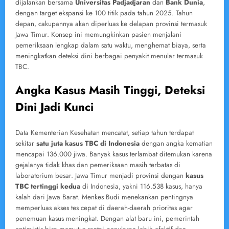
dijalankan bersama
Universitas Padjadjaran
dan
Bank Dunia
,
dengan target ekspansi ke 100 titik pada tahun 2025. Tahun
depan, cakupannya akan diperluas ke delapan provinsi termasuk
Jawa Timur. Konsep ini memungkinkan pasien menjalani
pemeriksaan lengkap dalam satu waktu, menghemat biaya, serta
meningkatkan deteksi dini berbagai penyakit menular termasuk
TBC.
Angka Kasus Masih Tinggi, Deteksi
Dini Jadi Kunci
Data Kementerian Kesehatan mencatat, setiap tahun terdapat
sekitar
satu juta kasus TBC di Indonesia
dengan angka kematian
mencapai 136.000 jiwa. Banyak kasus terlambat ditemukan karena
gejalanya tidak khas dan pemeriksaan masih terbatas di
laboratorium besar. Jawa Timur menjadi provinsi dengan
kasus
TBC tertinggi kedua
di Indonesia, yakni 116.538 kasus, hanya
kalah dari Jawa Barat. Menkes Budi menekankan pentingnya
memperluas akses tes cepat di daerah-daerah prioritas agar
penemuan kasus meningkat. Dengan alat baru ini, pemerintah