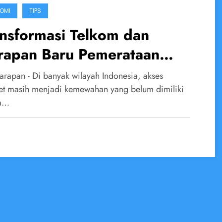
OMI
TIPS
nsformasi Telkom dan
rapan Baru Pemerataan
ernet Indonesia
arapan - Di banyak wilayah Indonesia, akses
net masih menjadi kemewahan yang belum dimiliki
a…