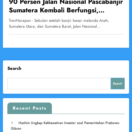
90 Persen Jalan Nasional Pascabanjir
Sumatera Kembali Berfungsi,
Harapan Mulai Terhubung Lagi
TrenHarapan - Sebulan setelah banjir besar melanda Aceh,
Sumatera Utara, dan Sumatera Barat, Jalan Nasional…
Search
Search
Recent Posts
Hashim Ungkap Kekhawatiran Investor soal Pemerintahan Prabowo-
Gibran