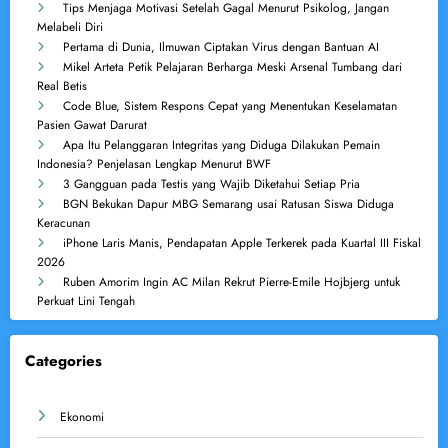
Tips Menjaga Motivasi Setelah Gagal Menurut Psikolog, Jangan
Melabeli Diri
Pertama di Dunia, Ilmuwan Ciptakan Virus dengan Bantuan AI
Mikel Arteta Petik Pelajaran Berharga Meski Arsenal Tumbang dari
Real Betis
Code Blue, Sistem Respons Cepat yang Menentukan Keselamatan
Pasien Gawat Darurat
Apa Itu Pelanggaran Integritas yang Diduga Dilakukan Pemain
Indonesia? Penjelasan Lengkap Menurut BWF
3 Gangguan pada Testis yang Wajib Diketahui Setiap Pria
BGN Bekukan Dapur MBG Semarang usai Ratusan Siswa Diduga
Keracunan
iPhone Laris Manis, Pendapatan Apple Terkerek pada Kuartal III Fiskal
2026
Ruben Amorim Ingin AC Milan Rekrut Pierre-Emile Hojbjerg untuk
Perkuat Lini Tengah
Categories
Ekonomi