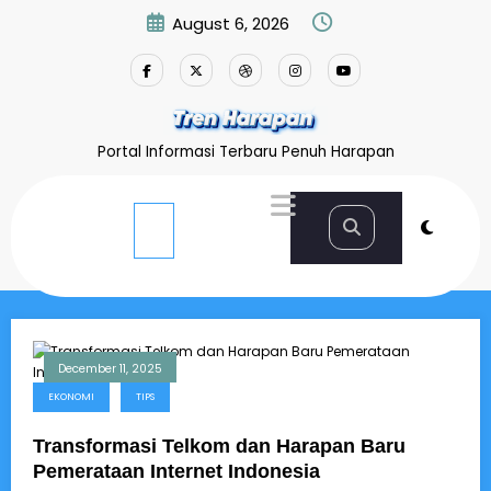
Skip
August 6, 2026
to
content
Portal Informasi Terbaru Penuh Harapan
Home
InfraCo
December 11, 2025
EKONOMI
TIPS
Transformasi Telkom dan Harapan Baru
Pemerataan Internet Indonesia