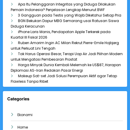
Apa Itu Pelanggaran Integritas yang Diduga Dilakukan
Pemain Indonesia? Penjelasan Lengkap Menurut BWF
3 Gangguan pada Testis yang Wajib Diketahui Setiap Pria
BGN Bekukan Dapur MBG Semarang usai Ratusan Siswa
Diduga Keracunan
iPhone Laris Manis, Pendapatan Apple Terkerek pada
Kuartal III Fiskal 2026
Ruben Amorim Ingin AC Milan Rekrut Pierre-Emile Hojbjerg
untuk Perkuat Lini Tengah
Tak Harus Operasi Besar, Terapi Uap Air Jadi Pilihan Modern
untuk Mengatasi Pembesaran Prostat
Harga Minyak Dunia Kembali Melemah ke US$87, Harapan
Diplomasi AS-Iran Redakan Pasar Energi
Makeup Sat-set Jadi Solusi Perempuan Aktif agar Tetap
Flawless Tanpa Ribet
Categories
Ekonomi
Home