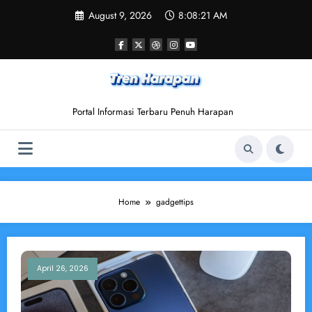
Skip
August 9, 2026
8:08:21 AM
to
content
Portal Informasi Terbaru Penuh Harapan
Home
gadgettips
April 26, 2026