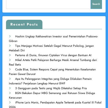
Search
Recent Posts
Hashim Ungkap Kekhawatiran Investor soal Pemerintahan Prabowo-
Gibran
Tips Menjaga Motivasi Setelah Gagal Menurut Psikolog, Jangan
Melabeli Diri
Pertama di Dunia, Ilmuwan Ciptakan Virus dengan Bantuan AI
Mikel Arteta Petik Pelajaran Berharga Meski Arsenal Tumbang dari
Real Betis
Code Blue, Sistem Respons Cepat yang Menentukan Keselamatan
Pasien Gawat Darurat
Apa Itu Pelanggaran Integritas yang Diduga Dilakukan Pemain
Indonesia? Penjelasan Lengkap Menurut BWF
3 Gangguan pada Testis yang Wajib Diketahui Setiap Pria
BGN Bekukan Dapur MBG Semarang usai Ratusan Siswa Diduga
Keracunan
iPhone Laris Manis, Pendapatan Apple Terkerek pada Kuartal III Fiskal
2026