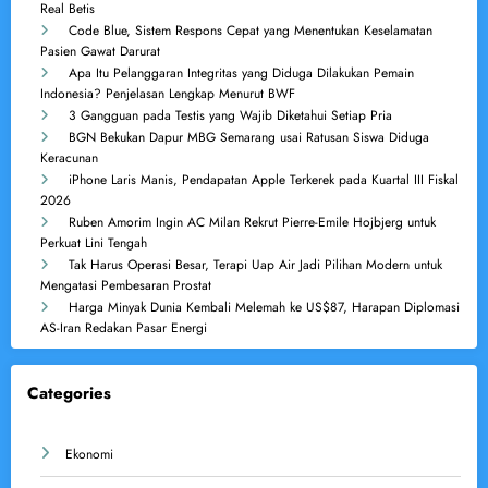
Real Betis
Code Blue, Sistem Respons Cepat yang Menentukan Keselamatan
Pasien Gawat Darurat
Apa Itu Pelanggaran Integritas yang Diduga Dilakukan Pemain
Indonesia? Penjelasan Lengkap Menurut BWF
3 Gangguan pada Testis yang Wajib Diketahui Setiap Pria
BGN Bekukan Dapur MBG Semarang usai Ratusan Siswa Diduga
Keracunan
iPhone Laris Manis, Pendapatan Apple Terkerek pada Kuartal III Fiskal
2026
Ruben Amorim Ingin AC Milan Rekrut Pierre-Emile Hojbjerg untuk
Perkuat Lini Tengah
Tak Harus Operasi Besar, Terapi Uap Air Jadi Pilihan Modern untuk
Mengatasi Pembesaran Prostat
Harga Minyak Dunia Kembali Melemah ke US$87, Harapan Diplomasi
AS-Iran Redakan Pasar Energi
Categories
Ekonomi