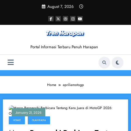
Skip
August 7, 2026
to
content
Portal Informasi Terbaru Penuh Harapan
Home
apriliamotogp
January 21, 2026
HOME
OLAHRAGA