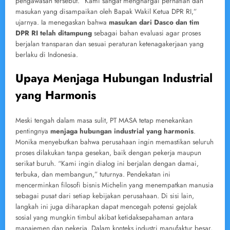
pengawasan tersebut. “Kami sangat menghargai perhatian dan
masukan yang disampaikan oleh Bapak Wakil Ketua DPR RI,”
ujarnya. Ia menegaskan bahwa
masukan dari Dasco dan tim
DPR RI telah ditampung
sebagai bahan evaluasi agar proses
berjalan transparan dan sesuai peraturan ketenagakerjaan yang
berlaku di Indonesia.
Upaya Menjaga Hubungan Industrial
yang Harmonis
Meski tengah dalam masa sulit, PT MASA tetap menekankan
pentingnya
menjaga hubungan industrial yang harmonis
.
Monika menyebutkan bahwa perusahaan ingin memastikan seluruh
proses dilakukan tanpa gesekan, baik dengan pekerja maupun
serikat buruh. “Kami ingin dialog ini berjalan dengan damai,
terbuka, dan membangun,” tuturnya. Pendekatan ini
mencerminkan filosofi bisnis Michelin yang menempatkan manusia
sebagai pusat dari setiap kebijakan perusahaan. Di sisi lain,
langkah ini juga diharapkan dapat mencegah potensi gejolak
sosial yang mungkin timbul akibat ketidaksepahaman antara
manajemen dan pekerja. Dalam konteks industri manufaktur besar,