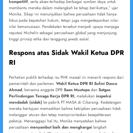
kompetitif
, serta akses terhadap berbagai sumber daya untuk
membantu mereka dalam melangkah ke tahap berikutnya,” ujar
Monika. Sikap ini menunjukkan bahwa perusahaan tidak hanya
fokus pada kepatuhan hukum, tetapi juga mengedepankan nilai-
nilai kemanusiaan. Pendekatan tersebut menjadi upaya menjaga
reputasi Michelin sebagai perusahaan global yang menjunjung
tinggi prinsip etika dan tanggung jawab sosial.
Respons atas Sidak Wakil Ketua DPR
RI
Perhatian publik terhadap isu PHK massal ini menarik respons dari
pemerintah dan parlemen.
Wakil Ketua DPR RI Sufmi Dasco
Ahmad
, bersama anggota DPR
Saan Mustopa
dan
Satgas
Perlindungan Tenaga Kerja DPR RI
, melakukan
inspeksi
mendadak (sidak)
ke pabrik PT MASA di Cikarang. Kedatangan
mereka bertujuan memastikan bahwa kebijakan perusahaan tidak
melanggar aturan dan tetap memprioritaskan kesejahteraan
pekerja. Menanggapi hal itu, Monika menyatakan bahwa
perusahaan
menyambut baik dan menghargai
langkah