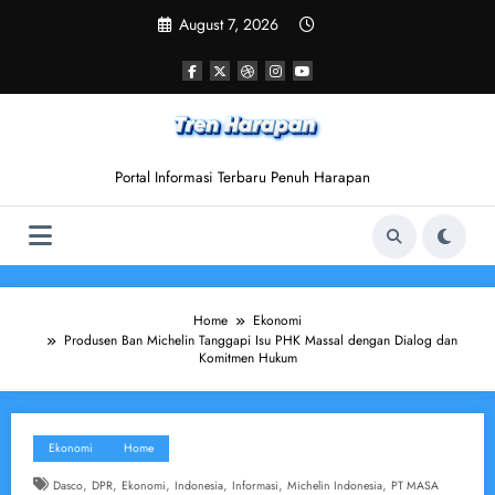
Skip
August 7, 2026
to
content
Portal Informasi Terbaru Penuh Harapan
Home
Ekonomi
Produsen Ban Michelin Tanggapi Isu PHK Massal dengan Dialog dan
Komitmen Hukum
Ekonomi
Home
,
,
,
,
,
,
Dasco
DPR
Ekonomi
Indonesia
Informasi
Michelin Indonesia
PT MASA