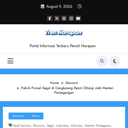
Skip
August 9, 2026
to
content
Portal Informasi Terbaru Penuh Harapan
Home
Ekonomi
Pabrik Ponsel Ilegal di Cengkareng Resmi Ditutup oleh Menteri
Perdagangan
Ekonomi
Tekno
,
,
,
,
,
,
Budi Santoso
Ekonomi
Ilegal
Indonesia
Informasi
Menteri Perdaganan