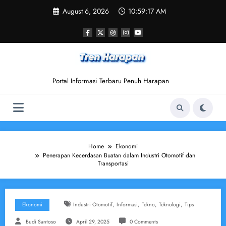
Skip
August 6, 2026
10:59:18 AM
to
content
Portal Informasi Terbaru Penuh Harapan
Home
Ekonomi
Penerapan Kecerdasan Buatan dalam Industri Otomotif dan
Transportasi
,
,
,
,
Ekonomi
Industri Otomotif
Informasi
Tekno
Teknologi
Tips
Budi Santoso
April 29, 2025
0 Comments