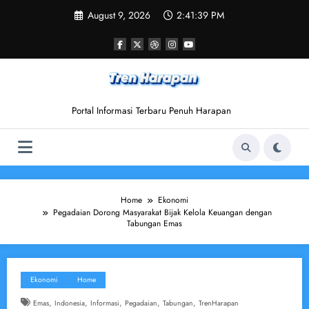
Skip
August 9, 2026
2:41:40 PM
to
content
Portal Informasi Terbaru Penuh Harapan
Home
Ekonomi
Pegadaian Dorong Masyarakat Bijak Kelola Keuangan dengan
Tabungan Emas
Ekonomi
Home
,
,
,
,
,
Emas
Indonesia
Informasi
Pegadaian
Tabungan
TrenHarapan