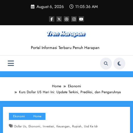
Skip
August 6, 2026
11:05:36 AM
to
content
Portal Informasi Terbaru Penuh Harapan
Home
Ekonomi
Kurs Dollar US Hari Ini: Update Terkini, Prediksi, dan Pengaruhnya
Ekonomi
Home
,
,
,
,
,
Dollar Us
Ekonomi
Investasi
Keuangan
Rupiah
Usd Ke Idr