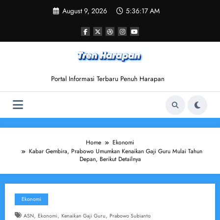
Skip
August 9, 2026
5:36:18 AM
to
content
Portal Informasi Terbaru Penuh Harapan
Home
Ekonomi
Kabar Gembira, Prabowo Umumkan Kenaikan Gaji Guru Mulai Tahun
Depan, Berikut Detailnya
Ekonomi
,
,
,
ASN
Ekonomi
Kenaikan Gaji Guru
Prabowo Subianto