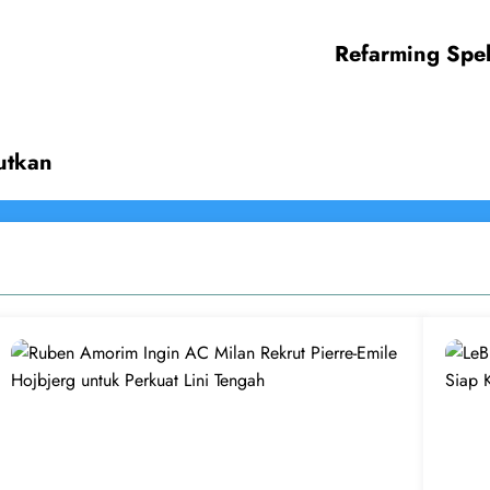
Refarming Spe
utkan