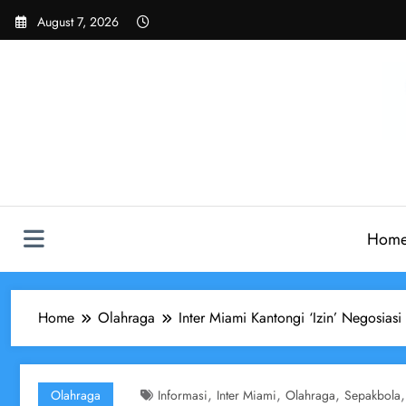
Skip
August 7, 2026
to
content
Hom
Home
Olahraga
Inter Miami Kantongi ‘Izin’ Negosias
,
,
,
Olahraga
Informasi
Inter Miami
Olahraga
Sepakbola