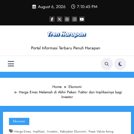
Skip
August 6, 2026
7:10:46 PM
to
content
Portal Informasi Terbaru Penuh Harapan
Home
Ekonomi
Harga Emas Melemah di Akhir Pekan: Faktor dan Implikasinya bagi
Investor
Ekonomi
,
,
,
,
Harga Emas
Implikasi
Investor
Kebijakan Ekonomi
Pasar Valuta Asing