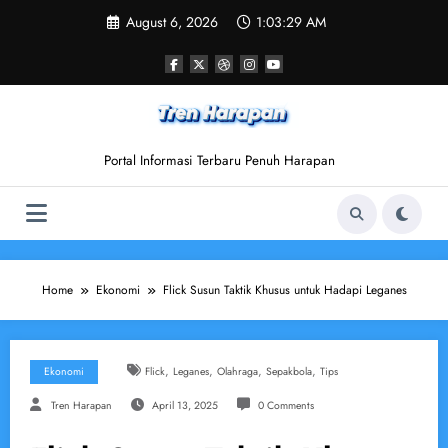
Skip
August 6, 2026
1:03:30 AM
to
content
Portal Informasi Terbaru Penuh Harapan
Home
Ekonomi
Flick Susun Taktik Khusus untuk Hadapi Leganes
,
,
,
,
Ekonomi
Flick
Leganes
Olahraga
Sepakbola
Tips
Tren Harapan
April 13, 2025
0 Comments