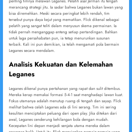
penting timnya melawan Leganes. Pelatih asal Jerman itu tengah
merancang strategi jitu. Ia sadar bahwa Leganes bukan lawan yang
bisa diremehkan. Meski secara peringkat lebih rendah, tim
tersebut punya daya kejut yang mematikan. Flick dikenal sebagai
pelatih yang sangat teliti dalam menyusun skema permainan. Ia
tidak pernah menganggap enteng setiap pertandingan. Bahkan
untuk laga persahabatan pun, ia tetap menurunkan susunan
terbaik. Kali ini pun demikian, ia telah mengamati pola bermain
Leganes secara mendalam.
Analisis Kekuatan dan Kelemahan
Leganes
Leganes dikenal punya pertahanan yang rapat dan sulit ditembus.
Mereka kerap memakai formasi 5-4-1 saat menghadapi lawan kuat.
Fokus utamanya adalah menutup ruang di tengah dan sayap. Flick
melihat bahwa celah Leganes ada di lini serang. Tim ini sering
kesulitan menciptakan peluang dari open play. Jika ditekan dari
awal, Leganes cenderung kehilangan bola dengan mudah.
Kecepatan lini depan menjadi senjata utama mereka dalam
serangan balik. Untuk itu, Flick menyiapkan pemain-pemain yang