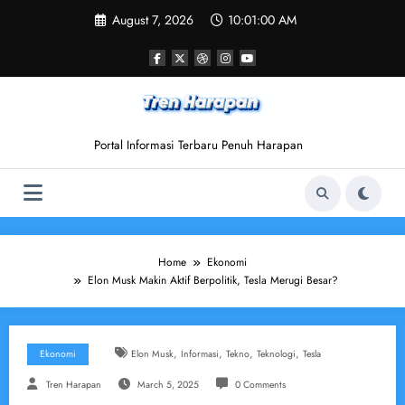
Skip
August 7, 2026
10:01:01 AM
to
content
Portal Informasi Terbaru Penuh Harapan
Home
Ekonomi
Elon Musk Makin Aktif Berpolitik, Tesla Merugi Besar?
,
,
,
,
Ekonomi
Elon Musk
Informasi
Tekno
Teknologi
Tesla
Tren Harapan
March 5, 2025
0 Comments