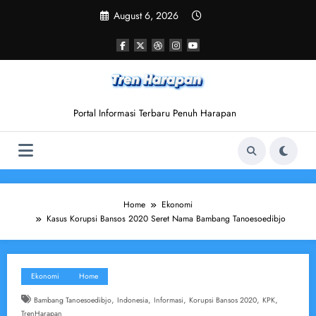
Skip
August 6, 2026
to
content
Portal Informasi Terbaru Penuh Harapan
Home
Ekonomi
Kasus Korupsi Bansos 2020 Seret Nama Bambang Tanoesoedibjo
Ekonomi
Home
,
,
,
,
,
Bambang Tanoesoedibjo
Indonesia
Informasi
Korupsi Bansos 2020
KPK
TrenHarapan