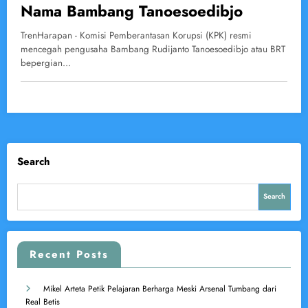
Nama Bambang Tanoesoedibjo
TrenHarapan - Komisi Pemberantasan Korupsi (KPK) resmi
mencegah pengusaha Bambang Rudijanto Tanoesoedibjo atau BRT
bepergian…
Search
Search
Recent Posts
Mikel Arteta Petik Pelajaran Berharga Meski Arsenal Tumbang dari
Real Betis