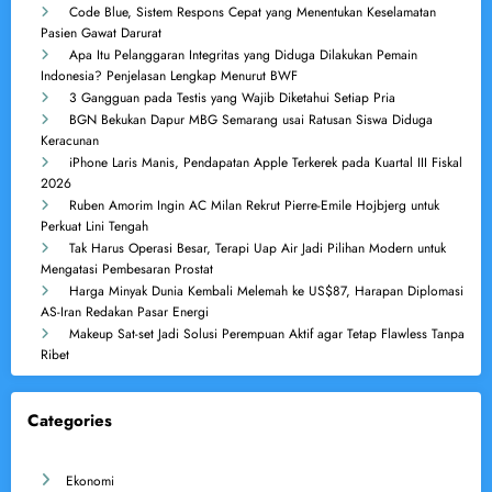
Code Blue, Sistem Respons Cepat yang Menentukan Keselamatan
Pasien Gawat Darurat
Apa Itu Pelanggaran Integritas yang Diduga Dilakukan Pemain
Indonesia? Penjelasan Lengkap Menurut BWF
3 Gangguan pada Testis yang Wajib Diketahui Setiap Pria
BGN Bekukan Dapur MBG Semarang usai Ratusan Siswa Diduga
Keracunan
iPhone Laris Manis, Pendapatan Apple Terkerek pada Kuartal III Fiskal
2026
Ruben Amorim Ingin AC Milan Rekrut Pierre-Emile Hojbjerg untuk
Perkuat Lini Tengah
Tak Harus Operasi Besar, Terapi Uap Air Jadi Pilihan Modern untuk
Mengatasi Pembesaran Prostat
Harga Minyak Dunia Kembali Melemah ke US$87, Harapan Diplomasi
AS-Iran Redakan Pasar Energi
Makeup Sat-set Jadi Solusi Perempuan Aktif agar Tetap Flawless Tanpa
Ribet
Categories
Ekonomi