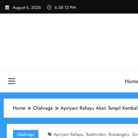
Skip
August 6, 2026
6:38:14 PM
to
content
Hom
Home
Olahraga
Apriyani Rahayu Akan Tampil Kembal
,
,
,
Olahraga
Apriyani Rahayu
Badminton
Bulutangkis
Gre