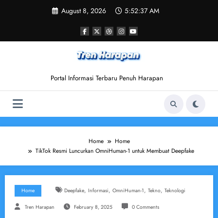
Skip
August 8, 2026
5:52:38 AM
to
content
Portal Informasi Terbaru Penuh Harapan
Home
Home
TikTok Resmi Luncurkan OmniHuman-1 untuk Membuat Deepfake
,
,
,
,
Home
Deepfake
Informasi
OmniHuman-1
Tekno
Teknologi
Tren Harapan
February 8, 2025
0 Comments