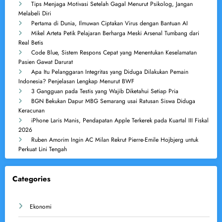
Tips Menjaga Motivasi Setelah Gagal Menurut Psikolog, Jangan
Melabeli Diri
Pertama di Dunia, Ilmuwan Ciptakan Virus dengan Bantuan AI
Mikel Arteta Petik Pelajaran Berharga Meski Arsenal Tumbang dari
Real Betis
Code Blue, Sistem Respons Cepat yang Menentukan Keselamatan
Pasien Gawat Darurat
Apa Itu Pelanggaran Integritas yang Diduga Dilakukan Pemain
Indonesia? Penjelasan Lengkap Menurut BWF
3 Gangguan pada Testis yang Wajib Diketahui Setiap Pria
BGN Bekukan Dapur MBG Semarang usai Ratusan Siswa Diduga
Keracunan
iPhone Laris Manis, Pendapatan Apple Terkerek pada Kuartal III Fiskal
2026
Ruben Amorim Ingin AC Milan Rekrut Pierre-Emile Hojbjerg untuk
Perkuat Lini Tengah
Categories
Ekonomi