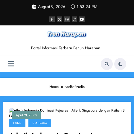
Skip
August 9, 2026
1:53:25 PM
to
content
Portal Informasi Terbaru Penuh Harapan
Home
yadhafizudin
April 21, 2026
HOME
OLAHRAGA