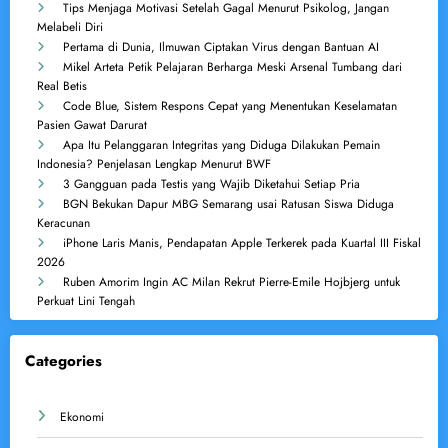
Tips Menjaga Motivasi Setelah Gagal Menurut Psikolog, Jangan
Melabeli Diri
Pertama di Dunia, Ilmuwan Ciptakan Virus dengan Bantuan AI
Mikel Arteta Petik Pelajaran Berharga Meski Arsenal Tumbang dari
Real Betis
Code Blue, Sistem Respons Cepat yang Menentukan Keselamatan
Pasien Gawat Darurat
Apa Itu Pelanggaran Integritas yang Diduga Dilakukan Pemain
Indonesia? Penjelasan Lengkap Menurut BWF
3 Gangguan pada Testis yang Wajib Diketahui Setiap Pria
BGN Bekukan Dapur MBG Semarang usai Ratusan Siswa Diduga
Keracunan
iPhone Laris Manis, Pendapatan Apple Terkerek pada Kuartal III Fiskal
2026
Ruben Amorim Ingin AC Milan Rekrut Pierre-Emile Hojbjerg untuk
Perkuat Lini Tengah
Categories
Ekonomi