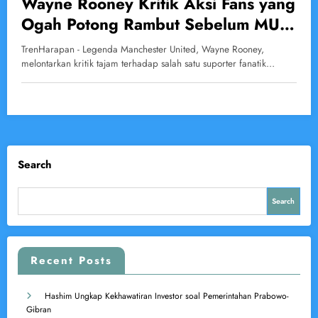
Wayne Rooney Kritik Aksi Fans yang
Ogah Potong Rambut Sebelum MU
Menang 5 Kali Beruntun
TrenHarapan - Legenda Manchester United, Wayne Rooney,
melontarkan kritik tajam terhadap salah satu suporter fanatik…
Search
Search
Recent Posts
Hashim Ungkap Kekhawatiran Investor soal Pemerintahan Prabowo-
Gibran