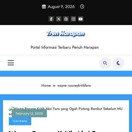
Skip
August 9, 2026
to
content
Portal Informasi Terbaru Penuh Harapan
Home
wayne rooneykritikfans
February 12, 2026
OLAHRAGA