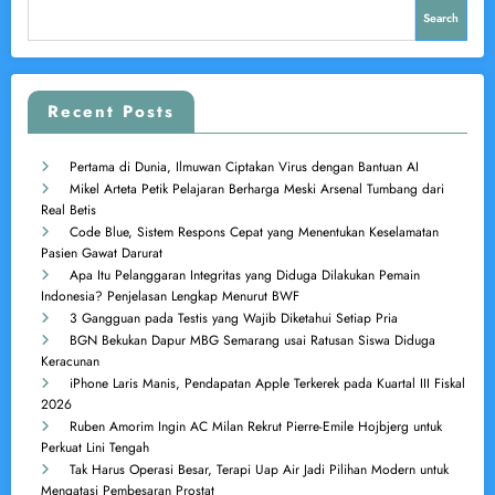
Search
Recent Posts
Pertama di Dunia, Ilmuwan Ciptakan Virus dengan Bantuan AI
Mikel Arteta Petik Pelajaran Berharga Meski Arsenal Tumbang dari
Real Betis
Code Blue, Sistem Respons Cepat yang Menentukan Keselamatan
Pasien Gawat Darurat
Apa Itu Pelanggaran Integritas yang Diduga Dilakukan Pemain
Indonesia? Penjelasan Lengkap Menurut BWF
3 Gangguan pada Testis yang Wajib Diketahui Setiap Pria
BGN Bekukan Dapur MBG Semarang usai Ratusan Siswa Diduga
Keracunan
iPhone Laris Manis, Pendapatan Apple Terkerek pada Kuartal III Fiskal
2026
Ruben Amorim Ingin AC Milan Rekrut Pierre-Emile Hojbjerg untuk
Perkuat Lini Tengah
Tak Harus Operasi Besar, Terapi Uap Air Jadi Pilihan Modern untuk
Mengatasi Pembesaran Prostat