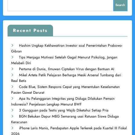
Search
Recent Posts
Hashim Ungkap Kekhawatiran Investor soal Pemerintahan Prabowo-
Gibran
Tips Menjaga Motivasi Setelah Gagal Menurut Psikolog, Jangan
Melabeli Diri
Pertama di Dunia, Ilmuwan Ciptakan Virus dengan Bantuan AI
Mikel Arteta Petik Pelajaran Berharga Meski Arsenal Tumbang dari
Real Betis
Code Blue, Sistem Respons Cepat yang Menentukan Keselamatan
Pasien Gawat Darurat
Apa Itu Pelanggaran Integritas yang Diduga Dilakukan Pemain
Indonesia? Penjelasan Lengkap Menurut BWF
3 Gangguan pada Testis yang Wajib Diketahui Setiap Pria
BGN Bekukan Dapur MBG Semarang usai Ratusan Siswa Diduga
Keracunan
iPhone Laris Manis, Pendapatan Apple Terkerek pada Kuartal III Fiskal
2026