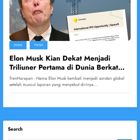
HOME
TEKNO
Elon Musk Kian Dekat Menjadi
Triliuner Pertama di Dunia Berkat
Lonjakan Valuasi SpaceX
TrenHarapan - Nama Elon Musk kembali menjadi sorotan global
setelah muncul laporan yang menyebut dirinya…
Search