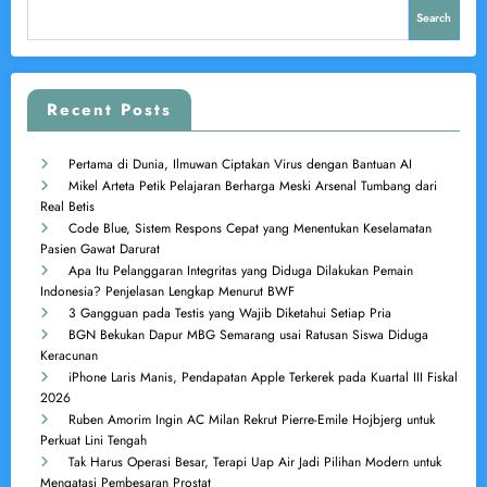
Search
Recent Posts
Pertama di Dunia, Ilmuwan Ciptakan Virus dengan Bantuan AI
Mikel Arteta Petik Pelajaran Berharga Meski Arsenal Tumbang dari
Real Betis
Code Blue, Sistem Respons Cepat yang Menentukan Keselamatan
Pasien Gawat Darurat
Apa Itu Pelanggaran Integritas yang Diduga Dilakukan Pemain
Indonesia? Penjelasan Lengkap Menurut BWF
3 Gangguan pada Testis yang Wajib Diketahui Setiap Pria
BGN Bekukan Dapur MBG Semarang usai Ratusan Siswa Diduga
Keracunan
iPhone Laris Manis, Pendapatan Apple Terkerek pada Kuartal III Fiskal
2026
Ruben Amorim Ingin AC Milan Rekrut Pierre-Emile Hojbjerg untuk
Perkuat Lini Tengah
Tak Harus Operasi Besar, Terapi Uap Air Jadi Pilihan Modern untuk
Mengatasi Pembesaran Prostat