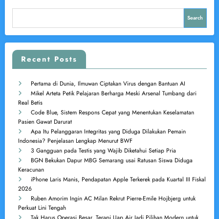
Search
Recent Posts
Pertama di Dunia, Ilmuwan Ciptakan Virus dengan Bantuan AI
Mikel Arteta Petik Pelajaran Berharga Meski Arsenal Tumbang dari
Real Betis
Code Blue, Sistem Respons Cepat yang Menentukan Keselamatan
Pasien Gawat Darurat
Apa Itu Pelanggaran Integritas yang Diduga Dilakukan Pemain
Indonesia? Penjelasan Lengkap Menurut BWF
3 Gangguan pada Testis yang Wajib Diketahui Setiap Pria
BGN Bekukan Dapur MBG Semarang usai Ratusan Siswa Diduga
Keracunan
iPhone Laris Manis, Pendapatan Apple Terkerek pada Kuartal III Fiskal
2026
Ruben Amorim Ingin AC Milan Rekrut Pierre-Emile Hojbjerg untuk
Perkuat Lini Tengah
Tak Harus Operasi Besar, Terapi Uap Air Jadi Pilihan Modern untuk