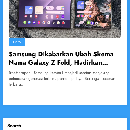
TEKNO
Samsung Dikabarkan Ubah Skema
Nama Galaxy Z Fold, Hadirkan
Varian Ultra untuk Pertama Kalinya
TrenHarapan - Samsung kembali menjadi sorotan menjelang
peluncuran generasi terbaru ponsel lipatnya. Berbagai bocoran
terbaru…
Search