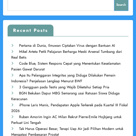
Search
Recent Posts
Pertama di Dunia, Ilmuwan Ciptakan Virus dengan Bantuan AI
Mikel Arteta Petik Pelajaran Berharga Meski Arsenal Tumbang dari
Real Betis
Code Blue, Sistem Respons Cepat yang Menentukan Keselamatan
Pasien Gawat Darurat
Apa Itu Pelanggaran Integritas yang Diduga Dilakukan Pemain
Indonesia? Penjelasan Lengkap Menurut BWF
3 Gangguan pada Testis yang Wajib Diketahui Setiap Pria
BGN Bekukan Dapur MBG Semarang usai Ratusan Siswa Diduga
Keracunan
iPhone Laris Manis, Pendapatan Apple Terkerek pada Kuartal III Fiskal
2026
Ruben Amorim Ingin AC Milan Rekrut Pierre-Emile Hojbjerg untuk
Perkuat Lini Tengah
Tak Harus Operasi Besar, Terapi Uap Air Jadi Pilihan Modern untuk
Mengatasi Pembesaran Prostat