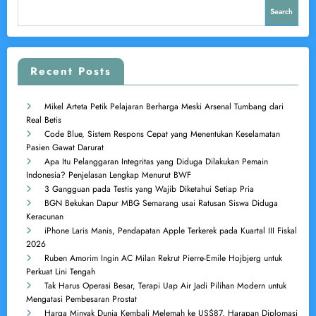
Search
Recent Posts
Mikel Arteta Petik Pelajaran Berharga Meski Arsenal Tumbang dari
Real Betis
Code Blue, Sistem Respons Cepat yang Menentukan Keselamatan
Pasien Gawat Darurat
Apa Itu Pelanggaran Integritas yang Diduga Dilakukan Pemain
Indonesia? Penjelasan Lengkap Menurut BWF
3 Gangguan pada Testis yang Wajib Diketahui Setiap Pria
BGN Bekukan Dapur MBG Semarang usai Ratusan Siswa Diduga
Keracunan
iPhone Laris Manis, Pendapatan Apple Terkerek pada Kuartal III Fiskal
2026
Ruben Amorim Ingin AC Milan Rekrut Pierre-Emile Hojbjerg untuk
Perkuat Lini Tengah
Tak Harus Operasi Besar, Terapi Uap Air Jadi Pilihan Modern untuk
Mengatasi Pembesaran Prostat
Harga Minyak Dunia Kembali Melemah ke US$87, Harapan Diplomasi