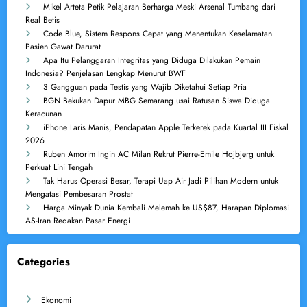
Mikel Arteta Petik Pelajaran Berharga Meski Arsenal Tumbang dari
Real Betis
Code Blue, Sistem Respons Cepat yang Menentukan Keselamatan
Pasien Gawat Darurat
Apa Itu Pelanggaran Integritas yang Diduga Dilakukan Pemain
Indonesia? Penjelasan Lengkap Menurut BWF
3 Gangguan pada Testis yang Wajib Diketahui Setiap Pria
BGN Bekukan Dapur MBG Semarang usai Ratusan Siswa Diduga
Keracunan
iPhone Laris Manis, Pendapatan Apple Terkerek pada Kuartal III Fiskal
2026
Ruben Amorim Ingin AC Milan Rekrut Pierre-Emile Hojbjerg untuk
Perkuat Lini Tengah
Tak Harus Operasi Besar, Terapi Uap Air Jadi Pilihan Modern untuk
Mengatasi Pembesaran Prostat
Harga Minyak Dunia Kembali Melemah ke US$87, Harapan Diplomasi
AS-Iran Redakan Pasar Energi
Categories
Ekonomi