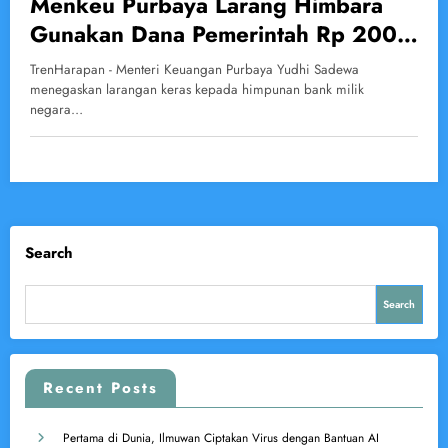
Menkeu Purbaya Larang Himbara
Gunakan Dana Pemerintah Rp 200
Triliun untuk Beli Dolar AS
TrenHarapan - Menteri Keuangan Purbaya Yudhi Sadewa
menegaskan larangan keras kepada himpunan bank milik
negara…
Search
Search
Recent Posts
Pertama di Dunia, Ilmuwan Ciptakan Virus dengan Bantuan AI