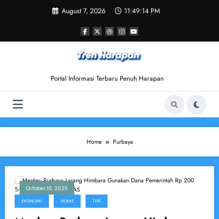
Skip
August 7, 2026
11:49:14 PM
to
content
Portal Informasi Terbaru Penuh Harapan
Home
Purbaya
October 10, 2025
EKONOMI
HOME
TIPS