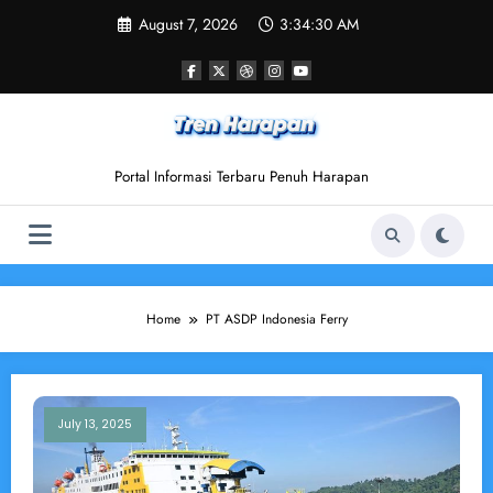
Skip
August 7, 2026
3:34:30 AM
to
content
Portal Informasi Terbaru Penuh Harapan
Home
PT ASDP Indonesia Ferry
July 13, 2025