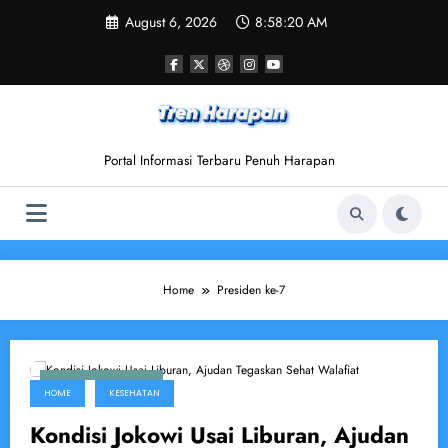
Skip
August 6, 2026
8:58:20 AM
to
content
Portal Informasi Terbaru Penuh Harapan
Home
Presiden ke-7
September 1, 2025
HOME
KESEHATAN
Kondisi Jokowi Usai Liburan, Ajudan