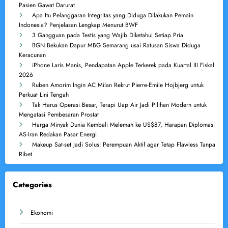
Pasien Gawat Darurat
Apa Itu Pelanggaran Integritas yang Diduga Dilakukan Pemain
Indonesia? Penjelasan Lengkap Menurut BWF
3 Gangguan pada Testis yang Wajib Diketahui Setiap Pria
BGN Bekukan Dapur MBG Semarang usai Ratusan Siswa Diduga
Keracunan
iPhone Laris Manis, Pendapatan Apple Terkerek pada Kuartal III Fiskal
2026
Ruben Amorim Ingin AC Milan Rekrut Pierre-Emile Hojbjerg untuk
Perkuat Lini Tengah
Tak Harus Operasi Besar, Terapi Uap Air Jadi Pilihan Modern untuk
Mengatasi Pembesaran Prostat
Harga Minyak Dunia Kembali Melemah ke US$87, Harapan Diplomasi
AS-Iran Redakan Pasar Energi
Makeup Sat-set Jadi Solusi Perempuan Aktif agar Tetap Flawless Tanpa
Ribet
Categories
Ekonomi