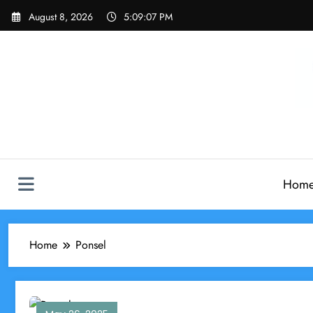
Skip
August 8, 2026
5:09:07 PM
to
content
Hom
Home
Ponsel