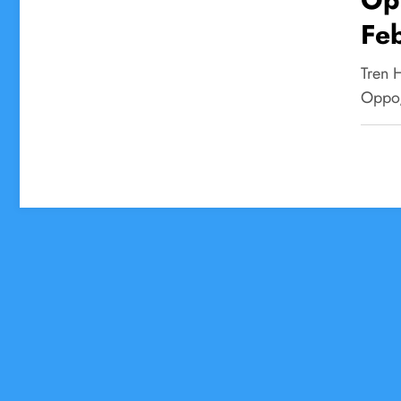
Feb
So
Tren 
Oppo,