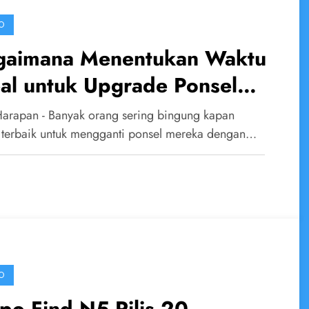
O
gaimana Menentukan Waktu
al untuk Upgrade Ponsel
da
Harapan - Banyak orang sering bingung kapan
 terbaik untuk mengganti ponsel mereka dengan…
O
po Find N5 Rilis 20