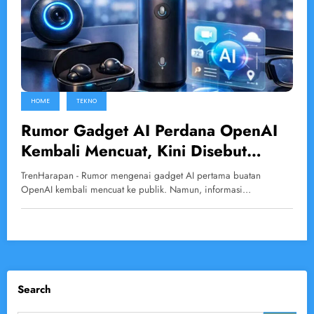
HOME
TEKNO
Rumor Gadget AI Perdana OpenAI
Kembali Mencuat, Kini Disebut
Berupa Smart Speaker Berkamera
TrenHarapan - Rumor mengenai gadget AI pertama buatan
OpenAI kembali mencuat ke publik. Namun, informasi…
Search