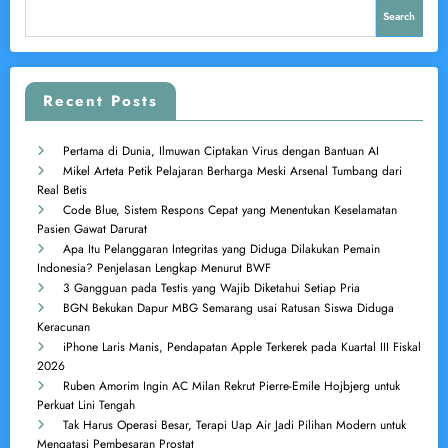
Search
Recent Posts
Pertama di Dunia, Ilmuwan Ciptakan Virus dengan Bantuan AI
Mikel Arteta Petik Pelajaran Berharga Meski Arsenal Tumbang dari
Real Betis
Code Blue, Sistem Respons Cepat yang Menentukan Keselamatan
Pasien Gawat Darurat
Apa Itu Pelanggaran Integritas yang Diduga Dilakukan Pemain
Indonesia? Penjelasan Lengkap Menurut BWF
3 Gangguan pada Testis yang Wajib Diketahui Setiap Pria
BGN Bekukan Dapur MBG Semarang usai Ratusan Siswa Diduga
Keracunan
iPhone Laris Manis, Pendapatan Apple Terkerek pada Kuartal III Fiskal
2026
Ruben Amorim Ingin AC Milan Rekrut Pierre-Emile Hojbjerg untuk
Perkuat Lini Tengah
Tak Harus Operasi Besar, Terapi Uap Air Jadi Pilihan Modern untuk
Mengatasi Pembesaran Prostat