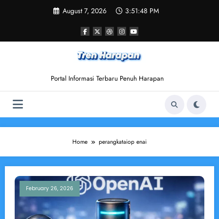
Skip
August 7, 2026
3:51:48 PM
to
content
Portal Informasi Terbaru Penuh Harapan
Home
perangkataiop enai
February 26, 2026