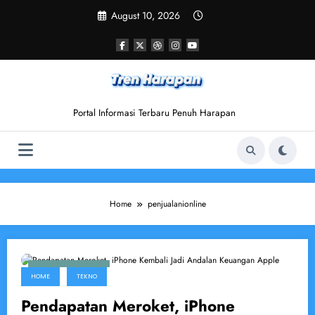
Skip
August 10, 2026
to
content
Portal Informasi Terbaru Penuh Harapan
Home
penjualanionline
February 2, 2026
HOME
TEKNO
Pendapatan Meroket, iPhone