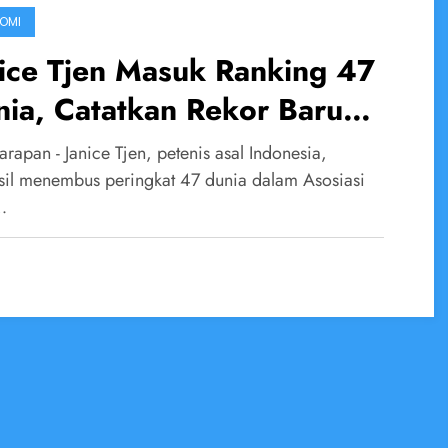
OMI
ice Tjen Masuk Ranking 47
ia, Catatkan Rekor Baru
uk Tenis Indonesia
rapan - Janice Tjen, petenis asal Indonesia,
sil menembus peringkat 47 dunia dalam Asosiasi
…