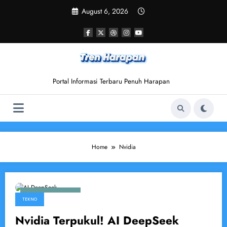
Skip
August 6, 2026
to
content
Portal Informasi Terbaru Penuh Harapan
Home
Nvidia
January 30, 2025
TEKNO
Nvidia Terpukul! AI DeepSeek