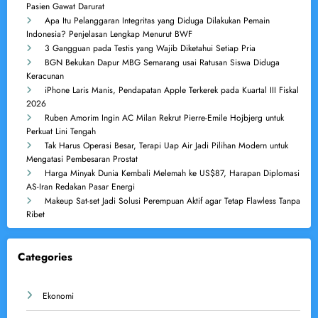
Pasien Gawat Darurat
Apa Itu Pelanggaran Integritas yang Diduga Dilakukan Pemain
Indonesia? Penjelasan Lengkap Menurut BWF
3 Gangguan pada Testis yang Wajib Diketahui Setiap Pria
BGN Bekukan Dapur MBG Semarang usai Ratusan Siswa Diduga
Keracunan
iPhone Laris Manis, Pendapatan Apple Terkerek pada Kuartal III Fiskal
2026
Ruben Amorim Ingin AC Milan Rekrut Pierre-Emile Hojbjerg untuk
Perkuat Lini Tengah
Tak Harus Operasi Besar, Terapi Uap Air Jadi Pilihan Modern untuk
Mengatasi Pembesaran Prostat
Harga Minyak Dunia Kembali Melemah ke US$87, Harapan Diplomasi
AS-Iran Redakan Pasar Energi
Makeup Sat-set Jadi Solusi Perempuan Aktif agar Tetap Flawless Tanpa
Ribet
Categories
Ekonomi