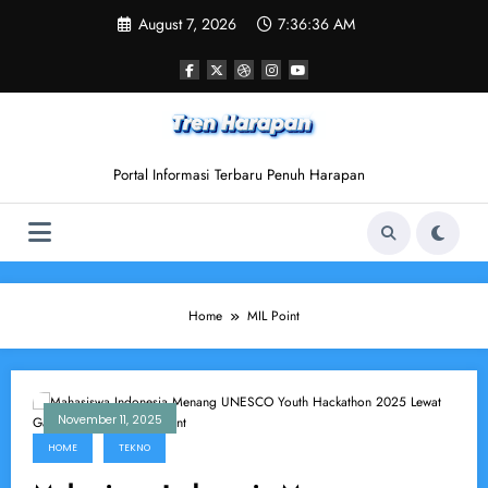
Skip
August 7, 2026
7:36:36 AM
to
content
Portal Informasi Terbaru Penuh Harapan
Home
MIL Point
November 11, 2025
HOME
TEKNO