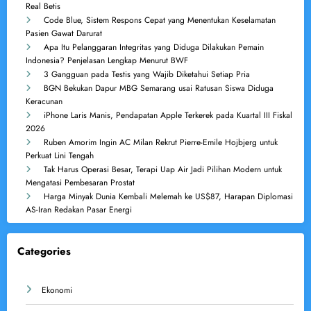
Real Betis
Code Blue, Sistem Respons Cepat yang Menentukan Keselamatan
Pasien Gawat Darurat
Apa Itu Pelanggaran Integritas yang Diduga Dilakukan Pemain
Indonesia? Penjelasan Lengkap Menurut BWF
3 Gangguan pada Testis yang Wajib Diketahui Setiap Pria
BGN Bekukan Dapur MBG Semarang usai Ratusan Siswa Diduga
Keracunan
iPhone Laris Manis, Pendapatan Apple Terkerek pada Kuartal III Fiskal
2026
Ruben Amorim Ingin AC Milan Rekrut Pierre-Emile Hojbjerg untuk
Perkuat Lini Tengah
Tak Harus Operasi Besar, Terapi Uap Air Jadi Pilihan Modern untuk
Mengatasi Pembesaran Prostat
Harga Minyak Dunia Kembali Melemah ke US$87, Harapan Diplomasi
AS-Iran Redakan Pasar Energi
Categories
Ekonomi