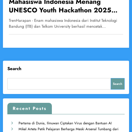
Mahasiswa Indonesia Menang
UNESCO Youth Hackathon 2025
Lewat Game Anti-Hoaks MIL Point
TrenHarapan - Enam mahasiswa Indonesia dari Institut Teknologi
Bandung (ITB) dan Telkom University berhasil mencetak…
Search
Search
Recent Posts
Pertama di Dunia, Ilmuwan Ciptakan Virus dengan Bantuan AI
Mikel Arteta Petik Pelajaran Berharga Meski Arsenal Tumbang dari