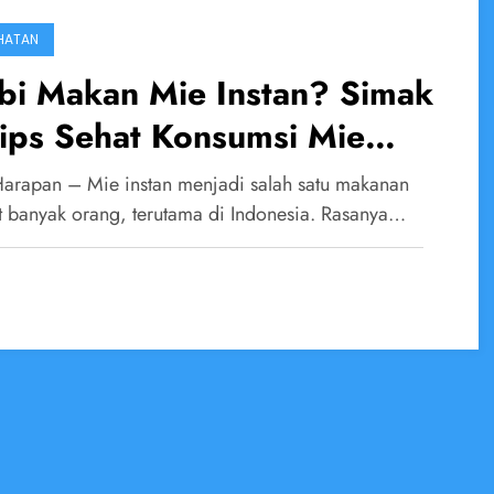
HATAN
bi Makan Mie Instan? Simak
ips Sehat Konsumsi Mie
tan agar Tetap Aman bagi
Harapan – Mie instan menjadi salah satu makanan
buh
it banyak orang, terutama di Indonesia. Rasanya…