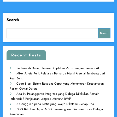
Search
Search
Recent Posts
Pertama di Dunia, Ilmuwan Ciptakan Virus dengan Bantuan AI
Mikel Arteta Petik Pelajaran Berharga Meski Arsenal Tumbang dari
Real Betis
Code Blue, Sistem Respons Cepat yang Menentukan Keselamatan
Pasien Gawat Darurat
Apa Itu Pelanggaran Integritas yang Diduga Dilakukan Pemain
Indonesia? Penjelasan Lengkap Menurut BWF
3 Gangguan pada Testis yang Wajib Diketahui Setiap Pria
BGN Bekukan Dapur MBG Semarang usai Ratusan Siswa Diduga
Keracunan