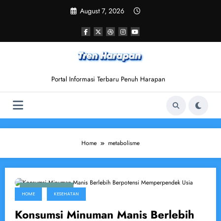
Skip
August 7, 2026
to
content
Portal Informasi Terbaru Penuh Harapan
Home
metabolisme
March 29, 2026
HOME
KESEHATAN
Konsumsi Minuman Manis Berlebih